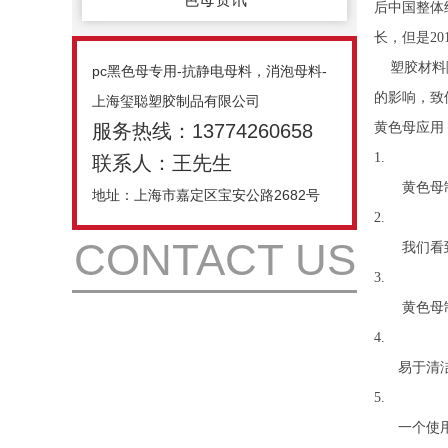
后中国整体
长，但是20
塑胶材料随
pc黑色母专用-抗静电母料，消泡母料-
的影响，致
上海玺聪塑胶制品有限公司
服务热线：13774260658
黄色母应用
1.
联系人：王先生
黄色母制
地址：上海市嘉定区宝安公路2682号
2.
CONTACT US
我们看到了
3.
黄色母制
4.
易于清洁，
5.
一个使用寿