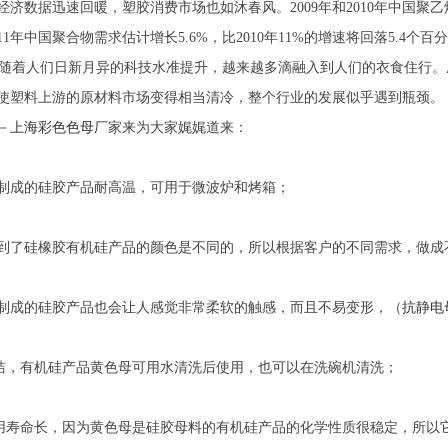
经济数据迅速回暖，塑胶消费市场也如沐春风。2009年和2010年中国聚
11年中国聚合物需求估计增长5.6%，比2010年11%的增速将回落5.
着人们日新月异的科技水准提升，越来越多滴融入到人们的衣食住行。
使塑料上游的原材料市场变得相当清冷，整个行业的发展似乎遇到瓶颈。
－
上海彩色色母
厂家来为大家娓娓道来：
成的硅胶产品耐高温，可用于微波炉和烤箱；
硅橡胶有机硅产品的颜色是不同的，所以根据客户的不同需求，做成
成的硅胶产品也会让人感觉非常柔软的触感，而且不易变形，（
抗静电
有机硅产品黄色母可用水清洗后使用，也可以在洗碗机清洗；
命长，因为黄色母是硅胶母料的有机硅产品的化学性质很稳定，所以它