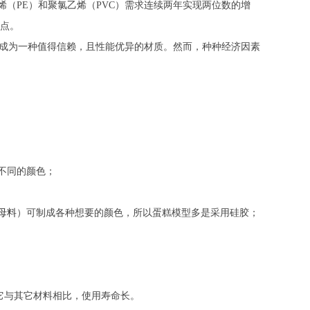
乙烯（PE）和聚氯乙烯（PVC）需求连续两年实现两位数的增
4个百分点。
成为一种值得信赖，且性能优异的材质。然而，种种经济因素
不同的颜色；
母料
）可制成各种想要的颜色，所以蛋糕模型多是采用硅胶；
与其它材料相比，使用寿命长。