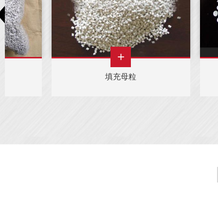
+
消泡母粒
消